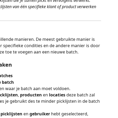
lijsten die je samen pickt en vervolgens verwerkt. 
klijsten van één specifieke klant of product verwerken 
illende manieren. De meest gebruikte manier is 
 specifieke condities en de andere manier is door 
deze toe te voegen aan een nieuwe batch.
maken
atches
 batch
len waar je batch aan moet voldoen.
icklijsten
, 
producten 
en 
locaties 
deze batch zal 
s je gebruikt des te minder picklijsten in de batch 
 picklijsten
 en 
gebruiker 
hebt geselecteerd, 