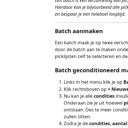
Een batch is een verzameling van pick
Hierdoor kan je bijvoorbeeld alle pic
en bespaar je een heleboel looptijd.
Batch aanmaken
Een batch maak je op twee versch
door de batch aan te maken onder
picklijsten zelf te selecteren en 
Batch geconditioneerd 
Links in het menu klik je op 
B
Klik rechtsboven op 
+ Nieuwe
Nu kan je alle 
condities 
invul
Onderaan zie je uit hoeveel 
p
ontstaan. Des te meer conditie
zullen zitten.
Zodra je de 
condities
,
 aantal