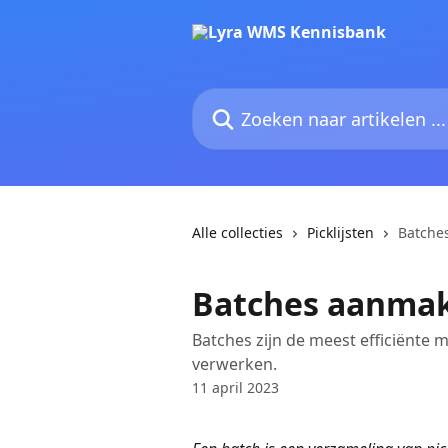
Naar de hoofdinhoud
Zoeken naar artikelen ...
Alle collecties
Picklijsten
Batche
Batches aanma
Batches zijn de meest efficiënte 
verwerken.
11 april 2023