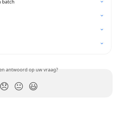
n batch
een antwoord op uw vraag?
😞
😐
😃