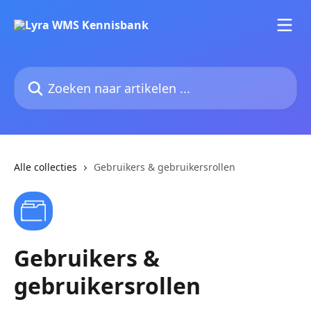
Naar de hoofdinhoud
Zoeken naar artikelen ...
Alle collecties
Gebruikers & gebruikersrollen
Gebruikers &
gebruikersrollen