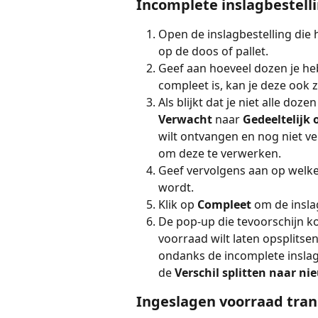
Incomplete inslagbestell
Open de inslagbestelling die h
op de doos of pallet.
Geef aan hoeveel dozen je heb
compleet is, kan je deze ook ze
Als blijkt dat je niet alle do
Verwacht 
naar 
Gedeeltelijk
wilt ontvangen en nog niet ver
om deze te verwerken.
Geef vervolgens aan op welke
wordt.
Klik op 
Compleet 
om de insla
De pop-up die tevoorschijn ko
voorraad wilt laten opsplitsen
ondanks de incomplete inslagb
de 
Verschil splitten naar ni
Ingeslagen voorraad tran