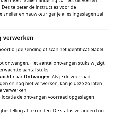
ken moet je alle handeling correct uit voeren 
Des te beter de instructies voor de 
te sneller en nauwkeuriger je alles ingeslagen zal 
ng verwerken
oort bij de zending of scan het identificatielabel 
bt ontvangen. Het aantal ontvangen stuks wijzigt 
erwachtte aantal stuks.
wacht 
naar 
Ontvangen
. Als je de voorraad 
en en nog niet verwerken, kan je deze zo laten 
te verwerken.
 locatie de ontvangen voorraad opgeslagen 
gbestelling af te ronden. De status veranderd nu 