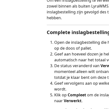
Om een inslagbestelling te verwer
zowel binnen als buiten LyraWMS. 
inslagbestelling zijn gevolgd des 
hebben.
Complete inslagbestelli
Open de inslagbestelling die h
op de doos of pallet.
Geef aan hoeveel dozen je he
automatisch naar het totaal v
De status veranderd van 
Ver
momenteel alleen wilt ontvang
totdat je klaar bent om deze 
Geef vervolgens aan op welke
wordt.
Klik op 
Compleet 
om de insla
naar 
Verwerkt
.