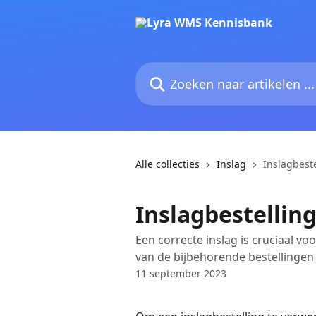
Naar de hoofdinhoud
Zoeken naar artikelen ...
Alle collecties
Inslag
Inslagbest
Inslagbestellin
Een correcte inslag is cruciaal v
van de bijbehorende bestellingen
11 september 2023