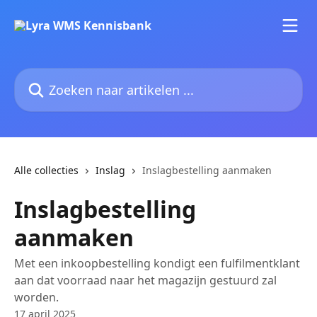
Naar de hoofdinhoud
Zoeken naar artikelen ...
Alle collecties
Inslag
Inslagbestelling aanmaken
Inslagbestelling
aanmaken
Met een inkoopbestelling kondigt een fulfilmentklant
aan dat voorraad naar het magazijn gestuurd zal
worden.
17 april 2025