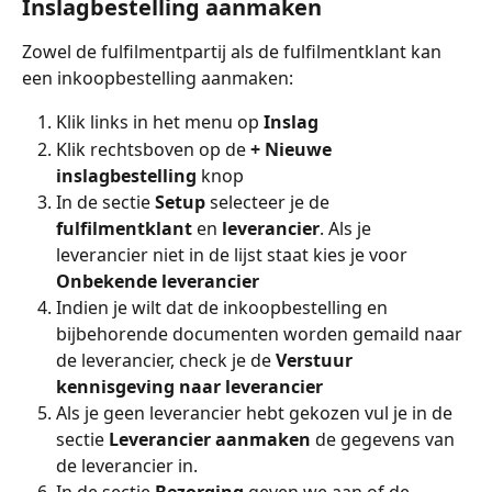
Inslagbestelling aanmaken 
Zowel de fulfilmentpartij als de fulfilmentklant kan 
een inkoopbestelling aanmaken:
Klik links in het menu op 
Inslag
Klik rechtsboven op de 
+ Nieuwe 
inslagbestelling 
knop
In de sectie 
Setup 
selecteer je de 
fulfilmentklant 
en 
leverancier
. Als je 
leverancier niet in de lijst staat kies je voor 
Onbekende leverancier
Indien je wilt dat de inkoopbestelling en 
bijbehorende documenten worden gemaild naar 
de leverancier, check je de 
Verstuur 
kennisgeving naar leverancier
Als je geen leverancier hebt gekozen vul je in de 
sectie 
Leverancier aanmaken 
de gegevens van 
de leverancier in.
In de sectie 
Bezorging 
geven we aan of de 