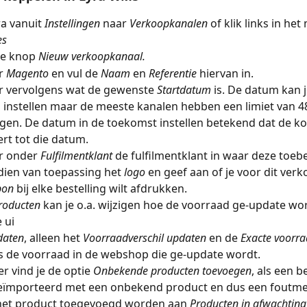
a vanuit 
Instellingen
 naar 
Verkoopkanalen
of klik links in he
es
de knop 
Nieuw verkoopkanaal.
r 
Magento
en vul de 
Naam
en 
Referentie
hiervan in.
r vervolgens wat de gewenste 
Startdatum
is. De datum kan j
 instellen maar de meeste kanalen hebben een limiet van 4
ngen. De datum in de toekomst instellen betekend dat de ko
rt tot die datum.
r onder 
Fulfilmentklant
de fulfilmentklant in waar deze toeb
ndien van toepassing het 
logo
 en geef aan of je voor dit ver
bon
bij elke bestelling wilt afdrukken.
roducten
kan je o.a. wijzigen hoe de voorraad ge-update word
 ui
daten
, alleen het 
Voorraadverschil updaten
en de 
Exacte voorr
us de voorraad in de webshop die ge-update wordt.
r vind je de optie 
Onbekende producten toevoegen
, als een b
eïmporteerd met een onbekend product en dus een foutmel
 het product toegevoegd worden aan 
Producten in afwachting