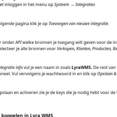
het inloggen in het menu op 
Systeem 
→ 
Integraties
lgende pagina klik je op 
Toevoegen van nieuwe integratie.
r onder 
API 
welke bronnen je toegang wilt geven voor de int
selecteer je alle bronnen voor 
Verkopen, Klanten, Producten, Be
ntegratie info 
vul je een naam in zoals 
LyraWMS. 
De rest van
ioneel. Vul vervolgens je wachtwoord in en klik op 
Opslaan & 
pslaan en activeren zie je de keys die je nodig hebt voor de
 koppelen in Lyra WMS