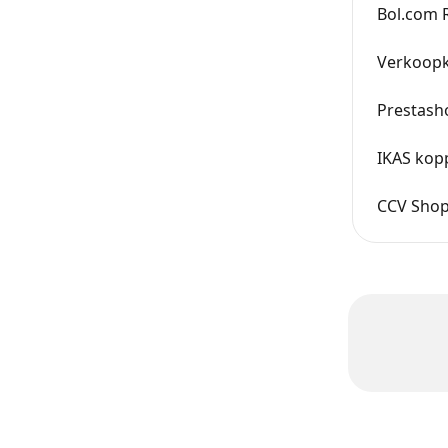
Bol.com 
Verkoopk
Prestash
IKAS kop
CCV Sho