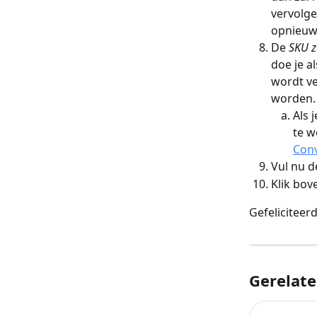
vervolg
opnieuw 
De 
SKU z
doe je a
wordt ve
worden.
Als 
te w
Conv
Vul nu d
Klik bov
Gefeliciteer
Gerelate