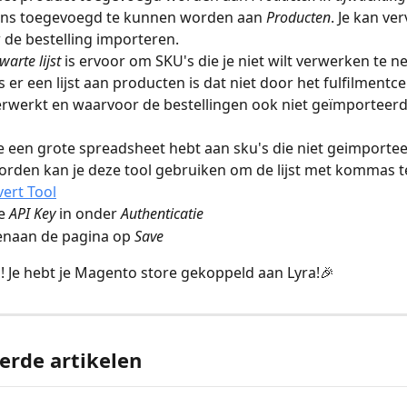
ens toegevoegd te kunnen worden aan 
Producten
. Je kan ve
de bestelling importeren.
warte lijst
 is ervoor om SKU's die je niet wilt verwerken te ne
ls er een lijst aan producten is dat niet door het fulfilmentc
rwerkt en waarvoor de bestellingen ook niet geïmporteerd
je een grote spreadsheet hebt aan sku's die niet geimporte
orden kan je deze tool gebruiken om de lijst met kommas t
ert Tool
e 
API Key 
in onder 
Authenticatie
enaan de pagina op 
Save
d! Je hebt je Magento store gekoppeld aan Lyra!🎉
erde artikelen