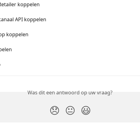
Retailer koppelen
anaal API koppelen
op koppelen
pelen
p
Was dit een antwoord op uw vraag?
😞
😐
😃