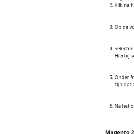
Klik na 
Op de vo
Selectee
Hierbij 
Onder 
I
zijn opt
Na het o
Magento 2