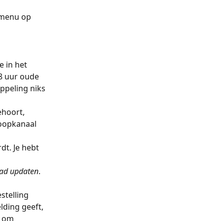
t menu op 
e in het 
8 uur oude 
ppeling niks 
ehoort, 
koopkanaal 
t. Je hebt 
aad
updaten
. 
estelling 
ding geeft, 
om 