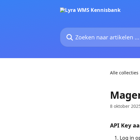
Naar de hoofdinhoud
Zoeken naar artikelen ...
Alle collecties
Magen
8 oktober 202
API Key a
Log in 