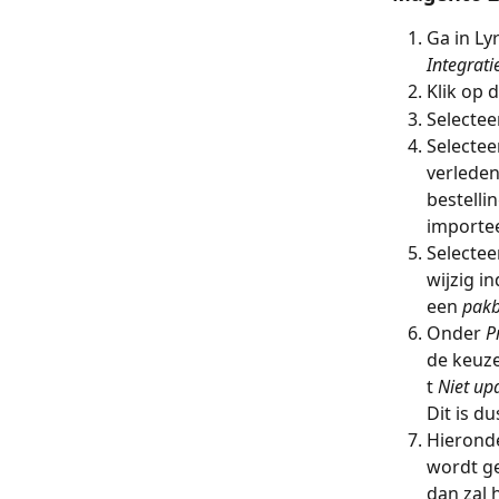
Ga in Lyr
Integrati
Klik op 
Selectee
Selectee
verleden
bestelli
importee
Selectee
wijzig i
een 
pak
Onder 
P
de keuze
t 
Niet up
Dit is d
Hieronde
wordt g
dan zal