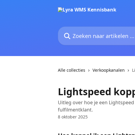
Naar de hoofdinhoud
Zoeken naar artikelen ...
Alle collecties
Verkoopkanalen
L
Lightspeed kop
Uitleg over hoe je een Lightspe
fulfilmentklant.
8 oktober 2025