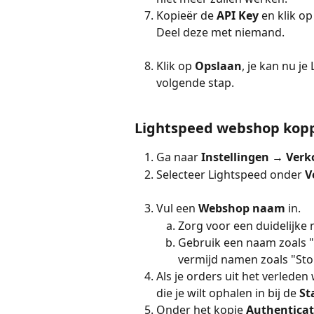
Kopieër de 
API Key 
en klik op
Deel deze met niemand.
Klik op 
Opslaan
, je kan nu j
volgende stap.
Lightspeed webshop kopp
Ga naar 
Instellingen → Ver
Selecteer Lightspeed onder 
V
Vul een 
Webshop naam 
in. 
Zorg voor een duidelijke 
Gebruik een naam zoals "
vermijd namen zoals "Stor
Als je orders uit het verlede
die je wilt ophalen in bij de 
St
Onder het kopje 
Authenticat