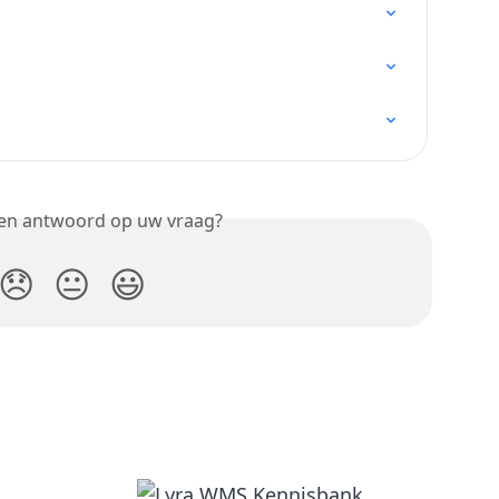
een antwoord op uw vraag?
😞
😐
😃