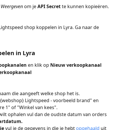
 
Weergeven
 om je 
API Secret 
te kunnen kopieëren. 
e Lightspeed shop koppelen in Lyra. Ga naar de 
elen in Lyra
koopkanalen 
en klik op 
Nieuw verkoopkanaal
erkoopkanaal
naam die aangeeft welke shop het is. 
{webshop} Lightspeed - voorbeeld brand" en 
e 1" of "Winkel van kees".
n wilt ophalen vul dan de oudste datum van orders 
artdatum.
ie 
vul je de gegevens in die je hebt 
opgehaald
 uit 