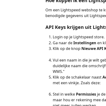
Hoe koppel ik een Light
Om een Lightspeed webshop te k
benodigde gegevens uit Lightspe
API Keys krijgen uit Ligh
Login op je Lightspeed store.
Ga naar de 
Instellingen 
en kl
Klik op de knop 
Nieuwe API 
Vul een naam in die je wilt g
duidelijke naam die omschrijft
WMS."
Klik op de schakelaar naast 
A
met een vinkje. Zoals deze:
Stel in welke 
Permissies
 je d
maar hou er rekening mee dat
niet meer zullen werken.