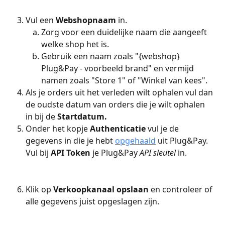
Vul een 
Webshopnaam 
in.
Zorg voor een duidelijke naam die aangeeft 
welke shop het is.
Gebruik een naam zoals "{webshop} 
Plug&Pay - voorbeeld brand" en vermijd 
namen zoals "Store 1" of "Winkel van kees".
Als je orders uit het verleden wilt ophalen vul dan 
de oudste datum van orders die je wilt ophalen 
in bij de 
Startdatum.
Onder het kopje 
Authenticatie 
vul je de 
gegevens in die je hebt 
opgehaald
 uit Plug&Pay. 
Vul bij 
API Token
 je Plug&Pay
 API sleutel
 in.
Klik op 
Verkoopkanaal opslaan 
en controleer of 
alle gegevens juist opgeslagen zijn.