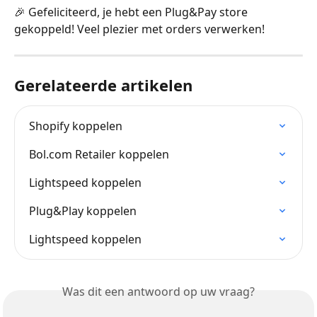
🎉 Gefeliciteerd, je hebt een Plug&Pay store 
gekoppeld! Veel plezier met orders verwerken!
Gerelateerde artikelen
Shopify koppelen
Bol.com Retailer koppelen
Lightspeed koppelen
Plug&Play koppelen
Lightspeed koppelen
Was dit een antwoord op uw vraag?