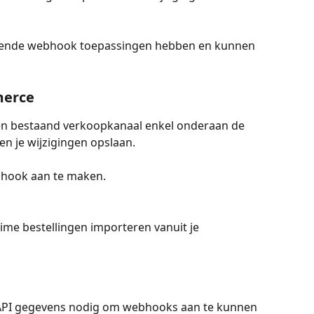
lende webhook toepassingen hebben en kunnen 
merce
n bestaand verkoopkanaal enkel onderaan de 
n je wijzigingen opslaan.
hook aan te maken.
ime bestellingen importeren vanuit je 
e API gegevens nodig om webhooks aan te kunnen 