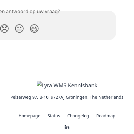
een antwoord op uw vraag?
😞
😐
😃
Peizerweg 97, B-10, 9727AJ Groningen, The Netherlands
Homepage
Status
Changelog
Roadmap