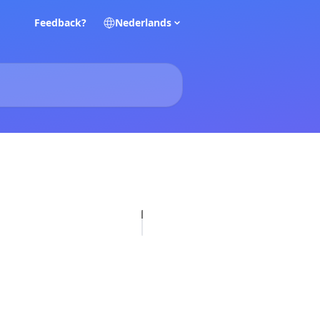
Feedback?
Nederlands