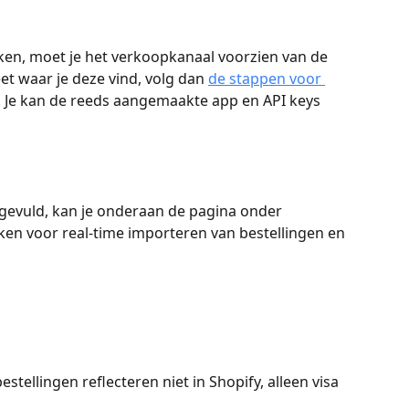
, moet je het verkoopkanaal voorzien van de 
eet waar je deze vind, volg dan 
de stappen voor 
. Je kan de reeds aangemaakte app en API keys 
ngevuld, kan je onderaan de pagina onder 
en voor real-time importeren van bestellingen en 
tellingen reflecteren niet in Shopify, alleen visa 