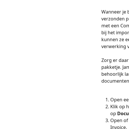
Wanneer je b
verzonden pa
met een Comm
bij het impo
kunnen ze ee
verwerking v
Zorg er daar
pakketje. Ja
behoorlijk l
documenten.
Open een
Klik op 
op 
Docu
Open of
Invoice.