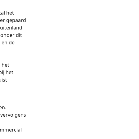
al het 
er gepaard 
uitenland 
onder dit 
 en de 
 het 
ij het 
ist 
en. 
vervolgens 
ommercial 