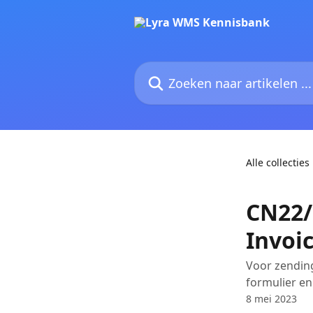
Naar de hoofdinhoud
Zoeken naar artikelen ...
Alle collecties
CN22/
Invoi
Voor zendin
formulier en
8 mei 2023