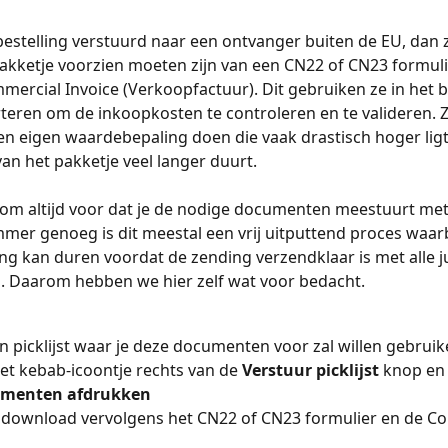
estelling verstuurd naar een ontvanger buiten de EU, dan z
kketje voorzien moeten zijn van een CN22 of CN23 formuli
ercial Invoice (Verkoopfactuur). Dit gebruiken ze in het b
rteren om de inkoopkosten te controleren en te valideren. Z
n eigen waardebepaling doen die vaak drastisch hoger ligt
an het pakketje veel langer duurt.
om altijd voor dat je de nodige documenten meestuurt met
mmer genoeg is dit meestal een vrij uitputtend proces waarb
ang kan duren voordat de zending verzendklaar is met alle ju
 Daarom hebben we hier zelf wat voor bedacht.
 picklijst waar je deze documenten voor zal willen gebruik
het kebab-icoontje rechts van de 
Verstuur picklijst 
knop en 
menten afdrukken
 download vervolgens het CN22 of CN23 formulier en de C